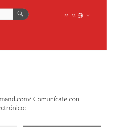
PE - ES
ommand.com? Comunícate con
ectrónico: